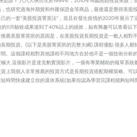
是誰？ 八六大俠出生於1994年，2010年16歲開始投資美股，
，也研究過海外期貨和外匯保證金等商品，最後還是覺得美股投
己的一套“美股投資菁英法”，並且在發生疫情的2020年展示了
後的11月驗收成果達到了40%以上的績效，如有興趣可以查看以
會推薦美股菁英班的原因是，在美股投資長期投資是一般人相對
長期投資。(以下是美股菁英班的完整大綱) 課程優點 很多人
時間。這個課程相對其他課程不同地方在於他不是一個技術分析
極大 這個影片是達克豹實測影片，一個有專業輔助的報單系統
投資上我個人非常推薦的投資方式是長期投資搭配期權策略。可
短時間快速建立你的退休系統(如果你認為學習完課程能夠短時