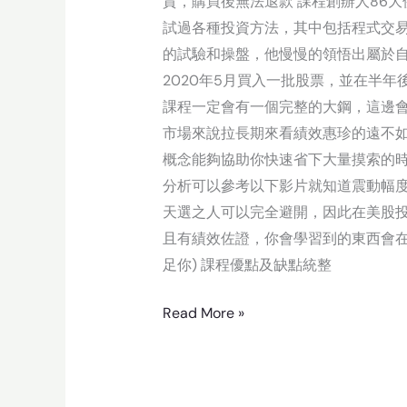
貴，購買後無法退款 課程創辦人86大俠
試過各種投資方法，其中包括程式交易
的試驗和操盤，他慢慢的領悟出屬於自
2020年5月買入一批股票，並在半年
課程一定會有一個完整的大鋼，這邊
市場來說拉長期來看績效惠珍的遠不如
概念能夠協助你快速省下大量摸索的
分析可以參考以下影片就知道震動幅度
天選之人可以完全避開，因此在美股
且有績效佐證，你會學習到的東西會在
足你) 課程優點及缺點統整
Read More »