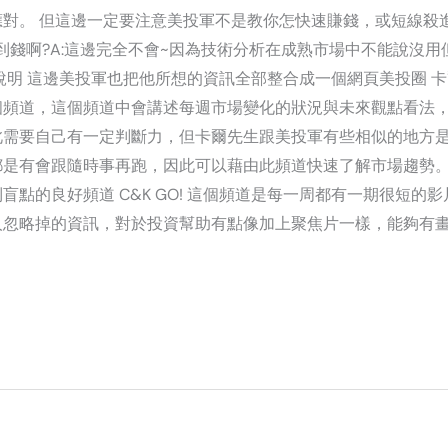
對。 但這邊一定要注意美投軍不是教你怎快速賺錢，或短線殺
太到錢啊?A:這邊完全不會~因為技術分析在成熟市場中不能說沒
說明 這邊美投軍也把他所想的資訊全部整合成一個網頁美投圈 卡
個頻道，這個頻道中會講述每週市場變化的狀況與未來觀點看法
此需要自己有一定判斷力，但卡爾先生跟美投軍有些相似的地方
都是有會跟隨時事再跑，因此可以藉由此頻道快速了解市場趨勢
點的良好頻道 C&K GO! 這個頻道是每一周都有一期很短的
人忽略掉的資訊，對於投資幫助有點像加上聚焦片一樣，能夠有