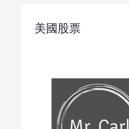
美國股票
US
Stock
Information
Channel
Recommend