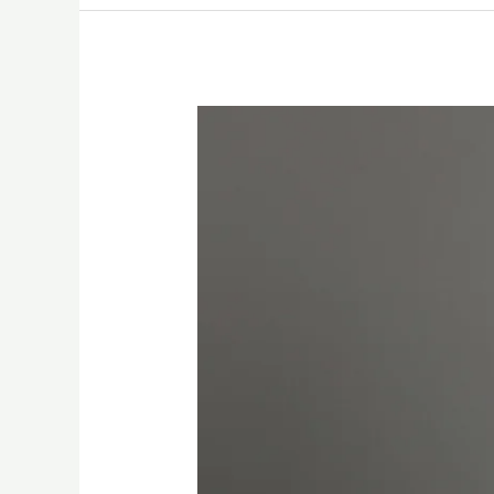
US
stocks-
Securities
Company
Comparison