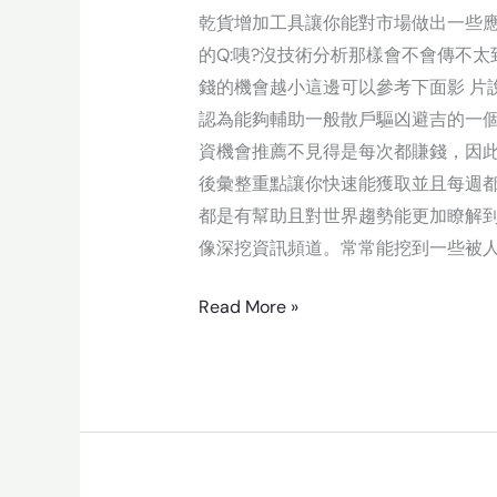
乾貨增加工具讓你能對市場做出一些應
的Q:咦?沒技術分析那樣會不會傳不
錢的機會越小這邊可以參考下面影 片
認為能夠輔助一般散戶驅凶避吉的一
資機會推薦不見得是每次都賺錢，因
後彙整重點讓你快速能獲取並且每週
都是有幫助且對世界趨勢能更加瞭解到盲
像深挖資訊頻道。常常能挖到一些被
Read More »