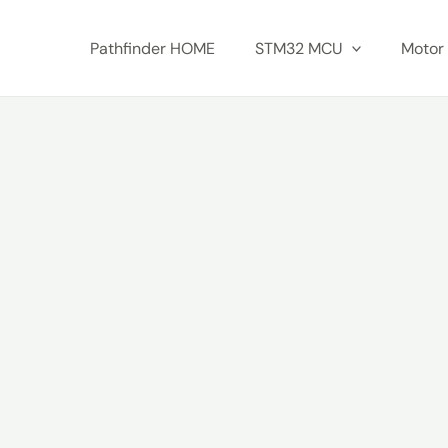
Skip
to
Pathfinder HOME
STM32 MCU
Motor 
content